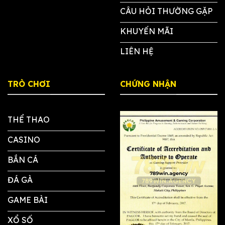
CÂU HỎI THƯỜNG GẶP
KHUYẾN MÃI
LIÊN HỆ
TRÒ CHƠI
CHỨNG NHẬN
THỂ THAO
CASINO
BẮN CÁ
ĐÁ GÀ
GAME BÀI
XỔ SỐ