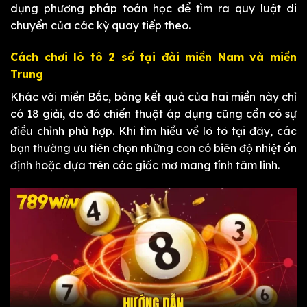
dụng phương pháp toán học để tìm ra quy luật di
chuyển của các kỳ quay tiếp theo.
Cách chơi lô tô 2 số tại đài miền Nam và miền
Trung
Khác với miền Bắc, bảng kết quả của hai miền này chỉ
có 18 giải, do đó chiến thuật áp dụng cũng cần có sự
điều chỉnh phù hợp. Khi tìm hiểu về lô tô tại đây, các
bạn thường ưu tiên chọn những con có biên độ nhiệt ổn
định hoặc dựa trên các giấc mơ mang tính tâm linh.