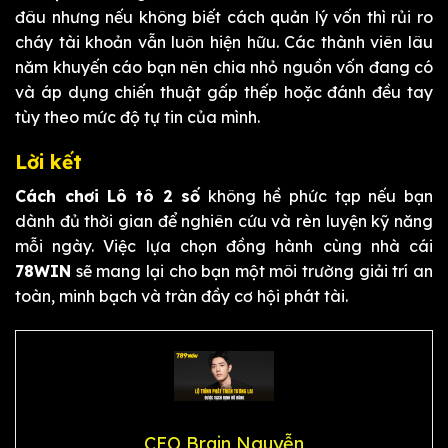
đâu nhưng nếu không biết cách quản lý vốn thì rủi ro
cháy tài khoản vẫn luôn hiện hữu. Các thành viên lâu
năm khuyến cáo bạn nên chia nhỏ nguồn vốn đang có
và áp dụng chiến thuật gấp thếp hoặc đánh đều tay
tùy theo mức độ tự tin của mình.
Lời kết
Cách chơi Lô tô 2 số
không hề phức tạp nếu bạn
dành đủ thời gian để nghiên cứu và rèn luyện kỹ năng
mỗi ngày. Việc lựa chọn đồng hành cùng nhà cái
78WIN
sẽ mang lại cho bạn một môi trường giải trí an
toàn, minh bạch và tràn đầy cơ hội phát tài.
CEO Brain Nguyễn