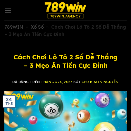
Chuyển
đến
nội
dung
789WIN
»
Xổ Số
»
Cách Chơi Lô Tô 2 Số Dễ Thắng
– 3 Mẹo Ăn Tiền Cực Đỉnh
Cách Chơi Lô Tô 2 Số Dễ Thắng
– 3 Mẹo Ăn Tiền Cực Đỉnh
ĐÃ ĐĂNG TRÊN
THÁNG 3 24, 2026
BỞI
CEO BRAIN NGUYỄN
24
Th3