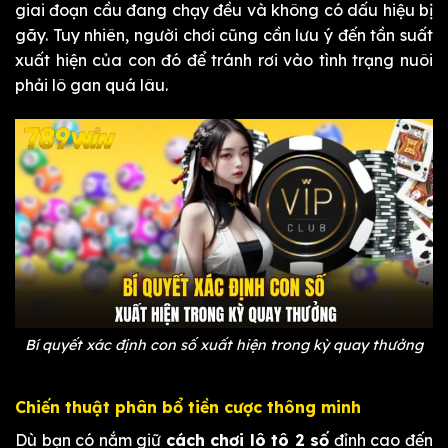
giai đoạn cầu đang chạy đều và không có dấu hiệu bị
gãy. Tuy nhiên, người chơi cũng cần lưu ý đến tần suất
xuất hiện của con đó để tránh rơi vào tình trạng nuôi
phải lô gan quá lâu.
Bí quyết xác định con số xuất hiện trong kỳ quay thưởng
Chiến thuật phân bổ tiền cược thông minh
Dù bạn có nắm giữ
cách chơi lô tô 2 số
đỉnh cao đến