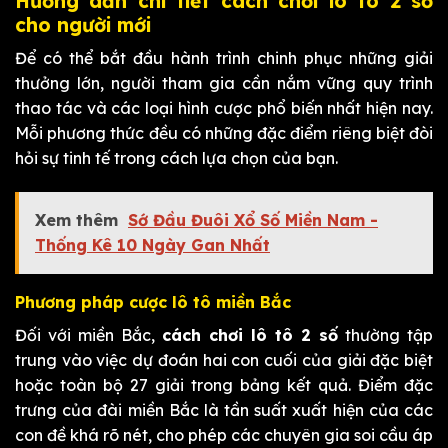
Hướng dẫn chi tiết cách chơi lô tô 2 số
cho người mới
Để có thể bắt đầu hành trình chinh phục những giải
thưởng lớn, người tham gia cần nắm vững quy trình
thao tác và các loại hình cược phổ biến nhất hiện nay.
Mỗi phương thức đều có những đặc điểm riêng biệt đòi
hỏi sự tinh tế trong cách lựa chọn của bạn.
Xem thêm
Sớ Đầu Đuôi Xổ Số Miền Nam -
Thống Kê 10 Ngày Gan Nhất
Phương pháp cược lô tô miền Bắc
Đối với miền Bắc,
cách chơi lô tô 2 số
thường tập
trung vào việc dự đoán hai con cuối của giải đặc biệt
hoặc toàn bộ 27 giải trong bảng kết quả. Điểm đặc
trưng của đài miền Bắc là tần suất xuất hiện của các
con đề khá rõ nét, cho phép các chuyên gia soi cầu áp