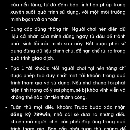
của nền tảng, từ đó đảm bảo tính hợp pháp trong
xuyên suốt quá trình sử dụng, với một môi trường
minh bạch và an toàn.
Cung cấp đúng thông tin: Người chơi nên điền dữ
liệu cá nhân của mình đúng ngay từ đầu để tránh
phát sinh lỗi xác minh sau này. Bắt buộc phải sử
dụng đúng dữ liệu chính chủ, để hạn chế rủi ro trong
quá trình giao dịch.
Tạo 1 tài khoản: Mỗi người chơi tại nền tảng chỉ
được phép tạo duy nhất một tài khoản trong quá
trình tham gia và sử dụng. Nếu như chúng tôi phát
hiện tình trạng cố ý sai phạm, sẽ bị khóa vĩnh viễn và
không thể nào rút tiền thành công.
Tuân thủ mọi điều khoản: Trước bước xác nhận
đăng ký 789win
, nhà cái sẽ đưa ra những điều
khoản mà người chơi cần phải đáp ứng trong quá
trình tham gia. Bạn cần phải tuân thủ chúng để