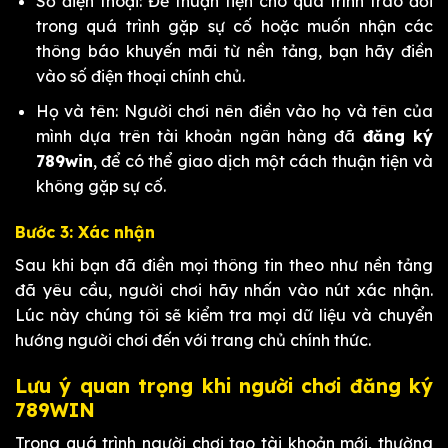
Số điện thoại: Để thuận tiện cho quá trình trao đổi
trong quá trình gặp sự cố hoặc muốn nhận các
thông báo khuyến mãi từ nền tảng, bạn hãy điền
vào số điện thoại chính chủ.
Họ và tên: Người chơi nên điền vào họ và tên của
mình dựa trên tài khoản ngân hàng đã
đăng ký
789win
, để có thể giao dịch một cách thuận tiện và
không gặp sự cố.
Bước 3: Xác nhận
Sau khi bạn đã điền mọi thông tin theo như nền tảng
đã yêu cầu, người chơi hãy nhấn vào nút xác nhận.
Lúc này chúng tôi sẽ kiểm tra mọi dữ liệu và chuyển
hướng người chơi đến với trang chủ chính thức.
Lưu ý quan trọng khi người chơi đăng ký
789WIN
Trong quá trình người chơi tạo tài khoản mới, thường