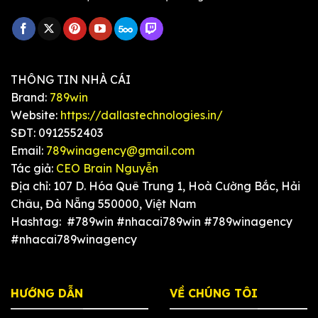
THÔNG TIN NHÀ CÁI
Brand:
789win
Website:
https://dallastechnologies.in/
SĐT: 0912552403
Email:
789winagency@gmail.com
Tác giả:
CEO Brain Nguyễn
Địa chỉ: 107 D. Hóa Quê Trung 1, Hoà Cường Bắc, Hải
Châu, Đà Nẵng 550000, Việt Nam
Hashtag: #789win #nhacai789win #789winagency
#nhacai789winagency
HƯỚNG DẪN
VỀ CHÚNG TÔI