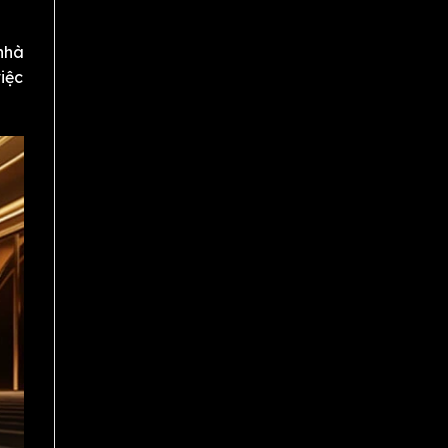
nhà
iệc