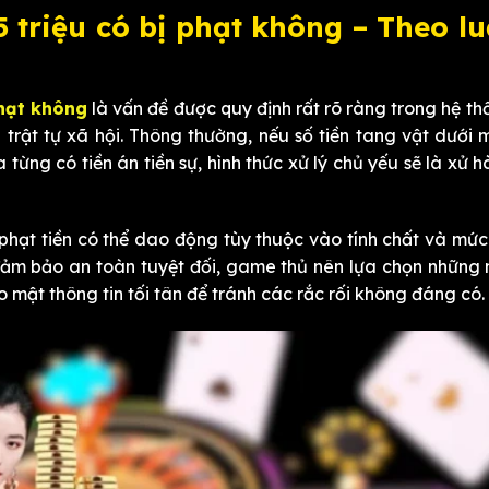
 triệu có bị phạt không – Theo lu
phạt không
là vấn đề được quy định rất rõ ràng trong hệ t
trật tự xã hội. Thông thường, nếu số tiền tang vật dưới 
ừng có tiền án tiền sự, hình thức xử lý chủ yếu sẽ là xử 
 phạt tiền có thể dao động tùy thuộc vào tính chất và mức
đảm bảo an toàn tuyệt đối, game thủ nên lựa chọn những 
 mật thông tin tối tân để tránh các rắc rối không đáng có.