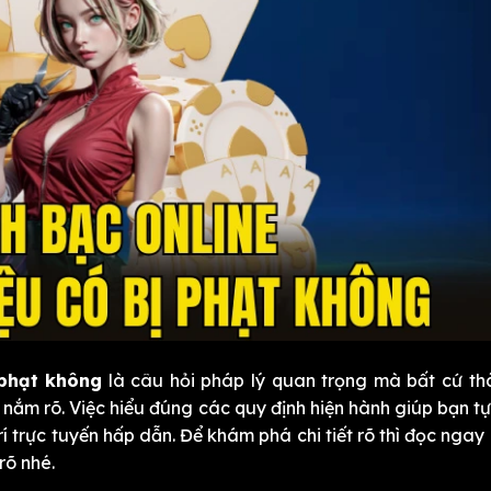
 phạt không
là câu hỏi pháp lý quan trọng mà bất cứ th
nắm rõ. Việc hiểu đúng các quy định hiện hành giúp bạn tự
rí trực tuyến hấp dẫn. Để khám phá chi tiết rõ thì đọc ngay
rõ nhé.