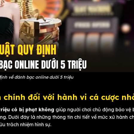
ịnh về đánh bạc online dưới 5 triệu
 chính đối với hành vi cá cược nh
triệu có bị phạt không
giúp người chơi chủ động bảo vệ 
ng. Dưới đây là những thông tin chi tiết về mức xử hành c
ứu trách nhiệm hình sự.