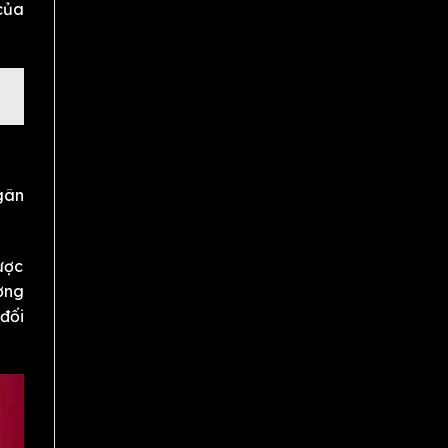
 của
gân
ược
ơng
đối