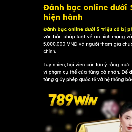
Đánh bạc online dưới 5
hiện hành
Đánh bạc online dưới 5 triệu có bị 
văn bản pháp luật về an ninh mạng và 
5.000.000 VNĐ và người tham gia chưa t
chính.
Tuy nhiên, hội viên cần lưu ý rằng mức
vi phạm cụ thể của từng cá nhân. Để 
tảng giấy phép quốc tế và hệ thống bảo