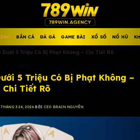
SINO
BẮN CÁ
ĐÁ GÀ
GAME BÀI
XỔ SỐ
NỔ HŨ
K
 Dưới 5 Triệu Có Bị Phạt Không – Chi Tiết Rõ
ưới 5 Triệu Có Bị Phạt Không –
Chi Tiết Rõ
N
THÁNG 3 24, 2026
BỞI
CEO BRAIN NGUYỄN