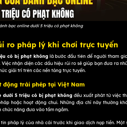
nh bạc online dưới 5 triệu có phạt không
i ro pháp lý khi chơi trực tuyến
iệu có bị phạt không
là bước đầu tiên để người tham gia
 Việc nhận diện các dấu hiệu rủi ro sẽ giúp bạn đưa ra nh
ức giải trí trên các nền tảng trực tuyến.
 động trái phép tại Việt Nam
 dưới 5 triệu có bị phạt không
đều xuất phát từ việc t
háp hoặc hoạt động chui. Những địa chỉ này thường kh
an chức năng đưa vào tầm ngắm.
in pháp lý của nhà cái trước khi giao dịch nạp tiền. Một 