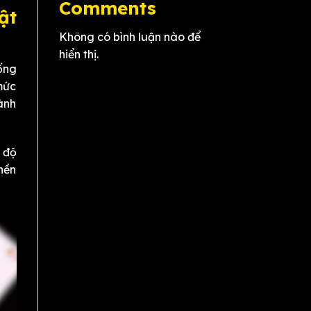
Comments
ật
Không có bình luận nào để
hiển thị.
hống
mức
hành
 độ
nền