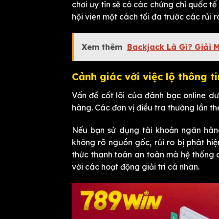
chơi uy tín sẽ có các chứng chỉ quốc t
hội viên một cách tối đa trước các rủi ro
Xem thêm
Backjack Là Gì? Giải 
Cảnh giác với việc lộ thông t
Vấn đề cốt lõi của đánh bạc online dướ
hàng. Các đơn vị điều tra thường lần th
Nếu bạn sử dụng tài khoản ngân hàng
không rõ nguồn gốc, rủi ro bị phát hi
thức thanh toán an toàn mà hệ thống c
với các hoạt động giải trí cá nhân.