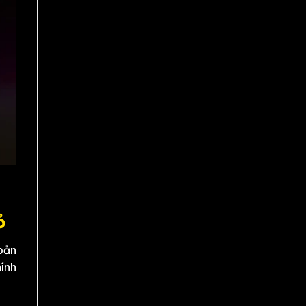
ỏ
bản
hính