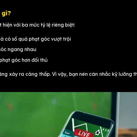
 gì?
iện với ba mức tỷ lệ riêng biệt:
hà có số quả phạt góc vượt trội
t góc ngang nhau
 phạt góc hơn đối thủ
ăng xảy ra càng thấp. Vì vậy, bạn nên cân nhắc kỹ lưỡng t