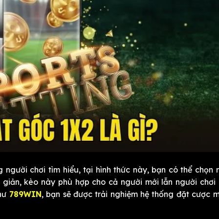
 người chơi tìm hiểu, tại hình thức này, bạn có thể chọn 
n giản, kèo này phù hợp cho cả người mới lẫn người chơi 
như
789WIN
, bạn sẽ được trải nghiệm hệ thống đặt cược m