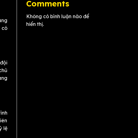
Comments
Không có bình luận nào để
àng
hiển thị.
 có
đội
 chủ
ang
ình
viên
ỷ lệ