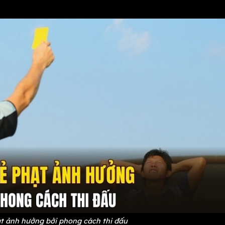
t ảnh hưởng bởi phong cách thi đấu