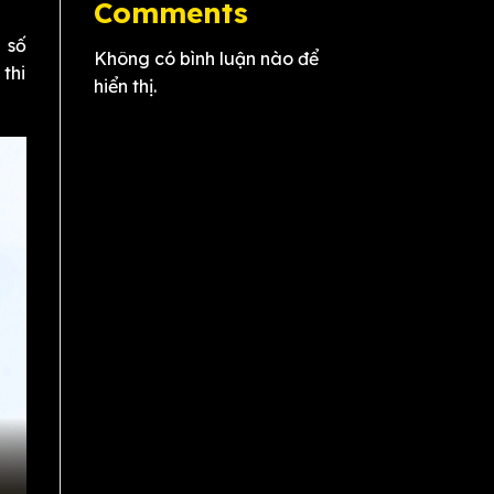
Comments
 số
Không có bình luận nào để
 thi
hiển thị.