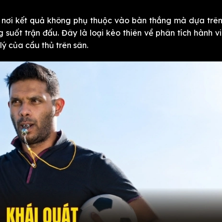
 nơi kết quả không phụ thuộc vào bàn thắng mà dựa trên
 suốt trận đấu. Đây là loại kèo thiên về phân tích hành vi
ý của cầu thủ trên sân.