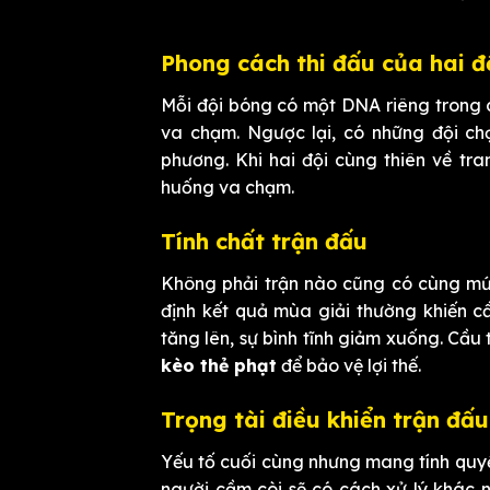
Phong cách thi đấu của hai đ
Mỗi đội bóng có một DNA riêng trong c
va chạm. Ngược lại, có những đội chọ
phương. Khi hai đội cùng thiên về tra
huống va chạm.
Tính chất trận đấu
Không phải trận nào cũng có cùng mứ
định kết quả mùa giải thường khiến cầ
tăng lên, sự bình tĩnh giảm xuống. Cầ
kèo thẻ phạt
để bảo vệ lợi thế.
Trọng tài điều khiển trận đấu
Yếu tố cuối cùng nhưng mang tính quyế
người cầm còi sẽ có cách xử lý khác 