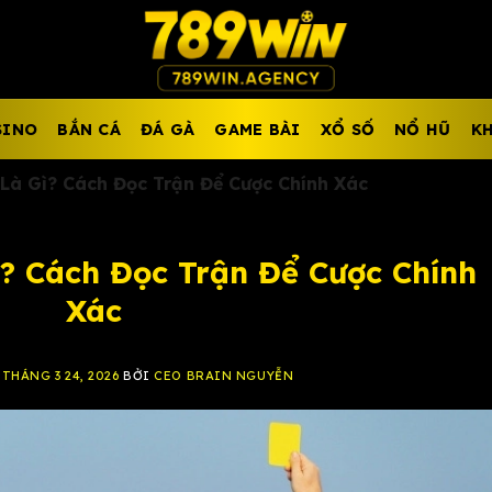
SINO
BẮN CÁ
ĐÁ GÀ
GAME BÀI
XỔ SỐ
NỔ HŨ
K
 Là Gì? Cách Đọc Trận Để Cược Chính Xác
ì? Cách Đọc Trận Để Cược Chính
Xác
N
THÁNG 3 24, 2026
BỞI
CEO BRAIN NGUYỄN