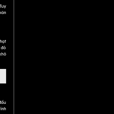
Tuy
phân
hạt
 đỏ
khó
đấu
ính