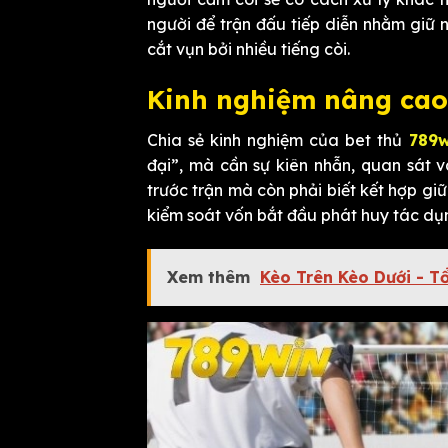
người để trận đấu tiếp diễn nhằm giữ n
cắt vụn bởi nhiều tiếng còi.
Kinh nghiệm nâng cao 
Chia sẻ kinh nghiệm của bet thủ
789w
đại”, mà cần sự kiên nhẫn, quan sát và
trước trận mà còn phải biết kết hợp giữ
kiểm soát vốn bắt đầu phát huy tác dụ
Xem thêm
Kèo Trên Kèo Dưới - T