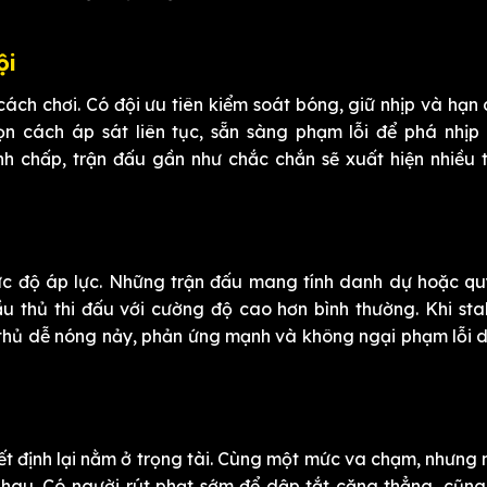
ội
ách chơi. Có đội ưu tiên kiểm soát bóng, giữ nhịp và hạn 
n cách áp sát liên tục, sẵn sàng phạm lỗi để phá nhịp 
nh chấp, trận đấu gần như chắc chắn sẽ xuất hiện nhiều t
c độ áp lực. Những trận đấu mang tính danh dự hoặc qu
u thủ thi đấu với cường độ cao hơn bình thường. Khi sta
u thủ dễ nóng nảy, phản ứng mạnh và không ngại phạm lỗi d
t định lại nằm ở trọng tài. Cùng một mức va chạm, nhưng 
nhau. Có người rút phạt sớm để dập tắt căng thẳng, cũng