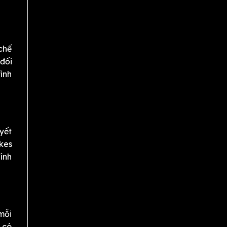
chế
đối
ình
yết
kes
ính
mỗi
 có