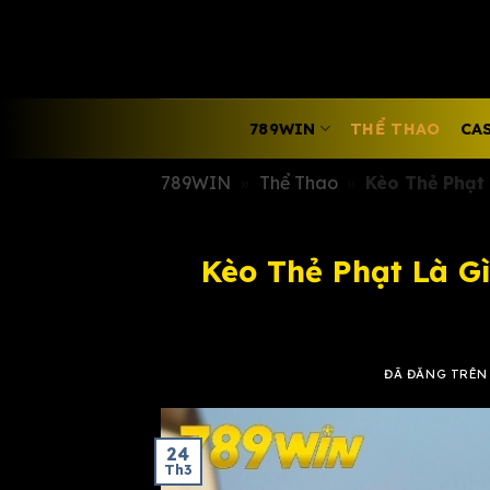
Chuyển
đến
nội
dung
789WIN
THỂ THAO
CA
789WIN
»
Thể Thao
»
Kèo Thẻ Phạt
Kèo Thẻ Phạt Là G
ĐÃ ĐĂNG TRÊ
24
Th3