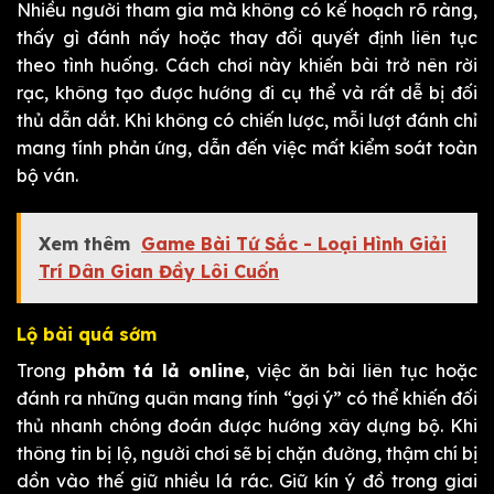
Nhiều người tham gia mà không có kế hoạch rõ ràng,
thấy gì đánh nấy hoặc thay đổi quyết định liên tục
theo tình huống. Cách chơi này khiến bài trở nên rời
rạc, không tạo được hướng đi cụ thể và rất dễ bị đối
thủ dẫn dắt. Khi không có chiến lược, mỗi lượt đánh chỉ
mang tính phản ứng, dẫn đến việc mất kiểm soát toàn
bộ ván.
Xem thêm
Game Bài Tứ Sắc - Loại Hình Giải
Trí Dân Gian Đầy Lôi Cuốn
Lộ bài quá sớm
Trong
phỏm tá lả online
, việc ăn bài liên tục hoặc
đánh ra những quân mang tính “gợi ý” có thể khiến đối
thủ nhanh chóng đoán được hướng xây dựng bộ. Khi
thông tin bị lộ, người chơi sẽ bị chặn đường, thậm chí bị
dồn vào thế giữ nhiều lá rác. Giữ kín ý đồ trong giai