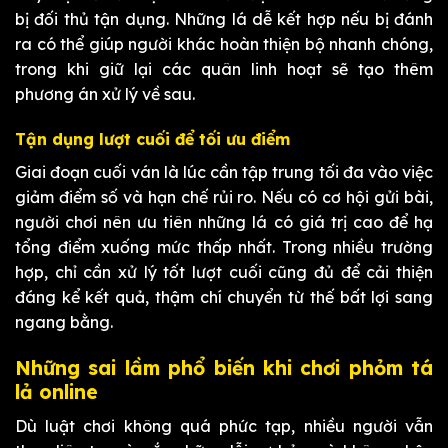
bị đối thủ tận dụng. Những lá dễ kết hợp nếu bị đánh
ra có thể giúp người khác hoàn thiện bộ nhanh chóng,
trong khi giữ lại các quân linh hoạt sẽ tạo thêm
phương án xử lý về sau.
Tận dụng lượt cuối để tối ưu điểm
Giai đoạn cuối ván là lúc cần tập trung tối đa vào việc
giảm điểm số và hạn chế rủi ro. Nếu có cơ hội gửi bài,
người chơi nên ưu tiên những lá có giá trị cao để hạ
tổng điểm xuống mức thấp nhất. Trong nhiều trường
hợp, chỉ cần xử lý tốt lượt cuối cũng đủ để cải thiện
đáng kể kết quả, thậm chí chuyển từ thế bất lợi sang
ngang bằng.
Những sai lầm phổ biến khi chơi phỏm tá
lả online
Dù luật chơi không quá phức tạp, nhiều người vẫn