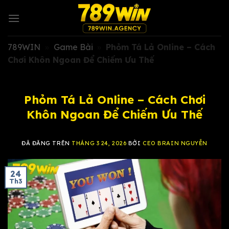
Chuyển
đến
nội
dung
789WIN
»
Game Bài
»
Phỏm Tá Lả Online – Cách
Chơi Khôn Ngoan Để Chiếm Ưu Thế
Phỏm Tá Lả Online – Cách Chơi
Khôn Ngoan Để Chiếm Ưu Thế
ĐÃ ĐĂNG TRÊN
THÁNG 3 24, 2026
BỞI
CEO BRAIN NGUYỄN
24
Th3