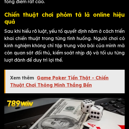
tổng điểm rất cao.
Chiến thuật chơi phỏm tá lả online hiệu
quả
Sau khi hiểu rõ luật, yếu tố quyết định nằm ở cách triển
khai chiến thuật trong từng tình huống. Người chơi có
kinh nghiệm không chỉ tập trung vào bài của mình mà
còn quan sát đối thủ, kiểm soát nhịp độ và tối ưu từng
lượt đánh để duy trì lợi thế.
Xem thêm
Game Poker Tiền Thật - Chiến
Thuật Chơi Thông Minh Thắng Bền