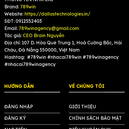
Brand:
789win
Website:
https://dallastechnologies.in/
SĐT: 0912552403
Email:
789winagency@gmail.com
Tác giả:
CEO Brain Nguyễn
Địa chỉ: 107 D. Hóa Quê Trung 1, Hoà Cường Bắc, Hải
Châu, Đà Nẵng 550000, Việt Nam
Hashtag: #789win #nhacai789win #789winagency
#nhacai789winagency
HƯỚNG DẪN
VỀ CHÚNG TÔI
ĐĂNG NHẬP
GIỚI THIỆU
ĐĂNG KÝ
CHÍNH SÁCH BẢO MẬT