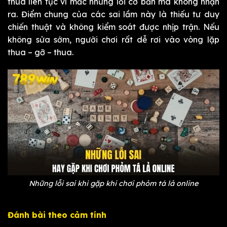
thua liên tục vì mắc những lỗi cơ bản mà không nhận
ra. Điểm chung của các sai lầm này là thiếu tư duy
chiến thuật và không kiểm soát được nhịp trận. Nếu
không sửa sớm, người chơi rất dễ rơi vào vòng lặp
thua – gỡ – thua.
Những lỗi sai khi gặp khi chơi phỏm tá lả online
Đánh bài theo cảm tính